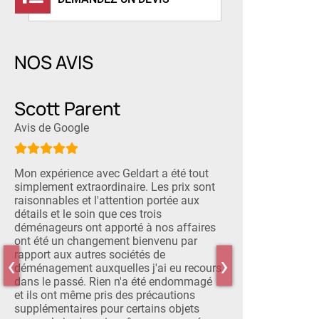
NOS AVIS
Scott Parent
Dan Saulni
Avis de Google
Avis de Google
Mon expérience avec Geldart a été tout
Vraiment impressi
simplement extraordinaire. Les prix sont
J'ai eu une excell
raisonnables et l'attention portée aux
devis, le service cl
détails et le soin que ces trois
déménagement. L
déménageurs ont apporté à nos affaires
étaient très sympa
ont été un changement bienvenu par
excellent travail 
rapport aux autres sociétés de
soin, même dans de
‹
›
.
déménagement auxquelles j'ai eu recours
avec des meubles 
dans le passé. Rien n'a été endommagé
recommander sans
et ils ont même pris des précautions
supplémentaires pour certains objets