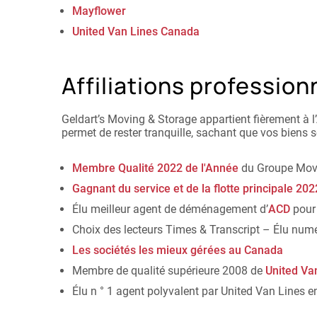
n'était pas prête pour nous. Ils ont aidé
Mayflower
les occupants à déménager leurs affaires
pour que nous puissions installer les
United Van Lines Canada
nôtres. Et tout cela avec un sourire et une
attitude formidable. Je les recommande
vivement !
Affiliations professionn
Geldart’s Moving & Storage appartient fièrement à
permet de rester tranquille, sachant que vos biens s
Membre Qualité 2022 de l'Année
du Groupe Mov
Gagnant du service et de la flotte principale 202
Élu meilleur agent de déménagement d’
ACD
pour
Choix des lecteurs Times & Transcript – Élu nu
Les sociétés les mieux gérées au Canada
Membre de qualité supérieure 2008 de
United Va
Élu n ° 1 agent polyvalent par United Van Lines e