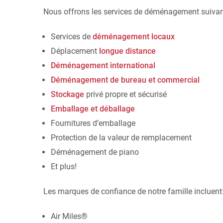
Nous offrons les services de déménagement suivan
Services de
déménagement locaux
Déplacement
longue distance
Déménagement international
Mary Helen McDonald
Chris B
Déménagement de bureau et commercial
Avis de Google
Avis de Google
Stockage
privé propre et sécurisé
Emballage et déballage
Je ne dirai jamais assez à quel point j'ai
J'ai eu affaire à pl
Fournitures d’emballage
été satisfaite d'utiliser les services de
déménagement diffé
Protection de la valeur de remplacement
Geldart. Nous leur avons demandé
et ce fut de loin la
d'emballer tous nos biens et de les
de déménagement q
Déménagement de piano
déménager, ce qui nous a permis
Ils ont été très a
Et plus!
d'alléger considérablement une période
changements de der
déjà stressante. Et les
pris un soin délica
chauffeurs/déménageurs ont été
Je les recommande 
Les marques de confiance de notre famille incluent
formidables. Ils se sont surpassés
monde, ils sont tr
lorsque nous sommes arrivés et que la
maison dans laquelle nous déménagions
Air Miles®